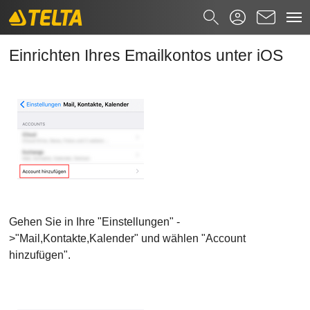
Einrichten Ihres Emailkontos unter iOS
Zum Hauptinhalt springen
Suchformular
Einrichten Ihres Emailkontos unter iOS
Suchen nach
Gehen Sie in Ihre "Einstellungen" -
>"Mail,Kontakte,Kalender" und wählen "Account
hinzufügen".