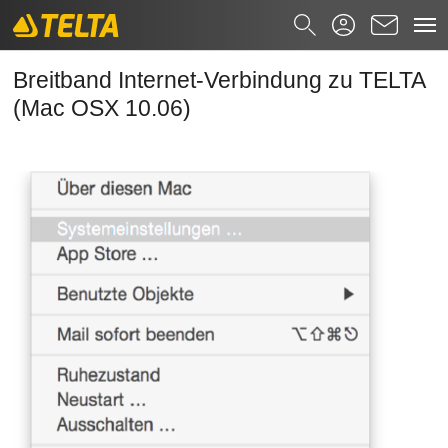
Breitband Internet-Verbindung zu TELT
Zum Hauptinhalt springen
Suchformular
Breitband Internet-Verbindung zu TELTA
(Mac OSX 10.06)
Suchen nach