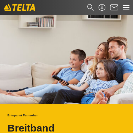
TELTA DIGITAL+
Zum Hauptinhalt springen
Suchformular
Suchen nach
Entspannt Fernsehen
Breitband