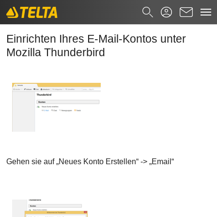
Einrichten Ihres E-Mail-Kontos unter Mo
Zum Hauptinhalt springen
Suchformular
Einrichten Ihres E-Mail-Kontos unter
Mozilla Thunderbird
Suchen nach
Gehen sie auf „Neues Konto Erstellen“ -> „Email“